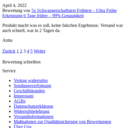
April 4, 2022
Bewertung von
5x Schwangerschaftstest Frühtest – Ultra Frühe
Erkennung 6 Tage früher – 99% Genauigkeit
Produkt macht was es soll, keine falschen Ergebnisse. Versand war
auch schnell, war in 2 Tagen da.
Anita
Navigation
Seite
Seite
Seite
Seite
Seite
Zurück
1
2
3
4
5
Weiter
für
Bewertung schreiben
Site
Service
Reviews
Vertrag widerrufen
Sendungsverfolgung
Geschäftskunden
Impressum
AGBs
Datenschutzerklärung
Widerrufsbelehrung
Versandinformationen
Maßnahmen zur Qualitätssicherung von Bewertungen
Über Uns