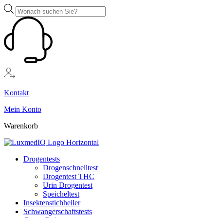
Zum
Products
Inhalt
search
springen
Kontakt
Mein Konto
Warenkorb
Drogentests
Drogenschnelltest
Drogentest THC
Urin Drogentest
Speicheltest
Insektenstichheiler
Schwangerschaftstests