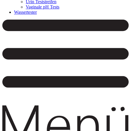
Urin Teststreifen
Vaginale pH Tests
Wassertester