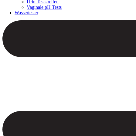
Urin Teststreifen
Vaginale pH Tests
Wassertester