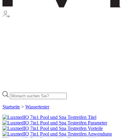
Products
search
Startseite
>
Wassertester