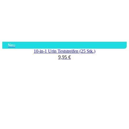
Neu
10-in-1 Urin Teststreifen (25 Stk.)
9,95
€