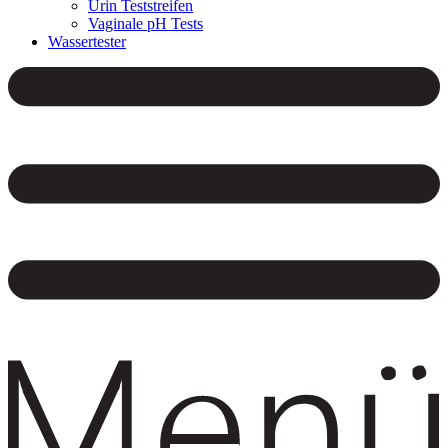
Urin Teststreifen
Vaginale pH Tests
Wassertester