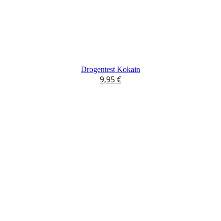
Drogentest Kokain
9,95
€