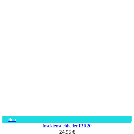
Neu
Insektenstichheiler IBR20
24,95
€