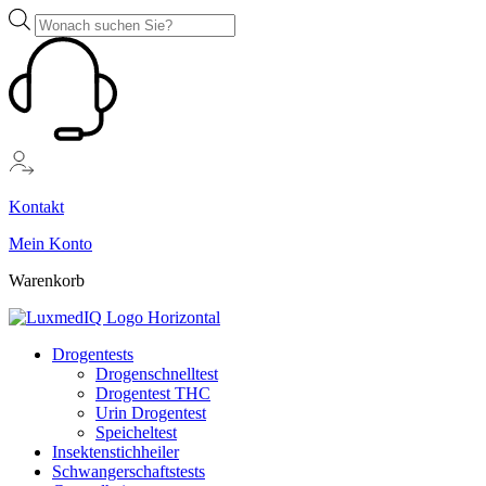
Zum
Products
Inhalt
search
springen
Kontakt
Mein Konto
Warenkorb
Drogentests
Drogenschnelltest
Drogentest THC
Urin Drogentest
Speicheltest
Insektenstichheiler
Schwangerschaftstests